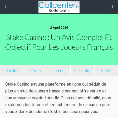
2 April 2026
Stake Casino : Un Avis Complet Et
Objectif Pour Les Joueurs Français
Delen
Tweet
Pin
E-mailen
SMS
Stake Casino est une plateforme en ligne qui séduit de
plus en plus de joueurs français par son offre variée et
son ambiance crypto-friendly. Dans cet avis détaillé, nous
explorons les forces et les faiblesses de ce casino pour
vous aider à décider si c’est le bon choix pour vous.