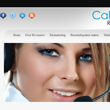
Home
Over M-connect
Telemarketing
Bezoekafspraken maken
Telef