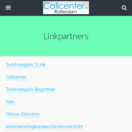
Linkpartners
Telefoongids 2Link
Callcenter
Telefoongids Beginthier
hobi
Illinois Directory
telemarketingbureaus.besteoverzicht