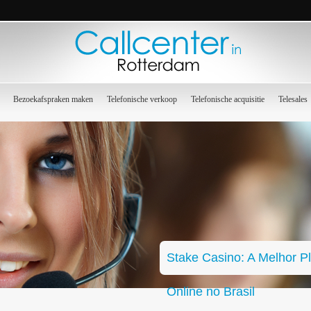
Bezoekafspraken maken
Telefonische verkoop
Telefonische acquisitie
Telesales
Stake Casino: A Melhor P
Online no Brasil