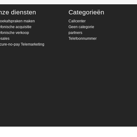
ze diensten
Categorieën
oekafspraken maken
Callcenter
efonische acquisitie
Geen categorie
efonische verkoop
partners
esales
Telefoonnummer
cure-no-pay Telemarketing