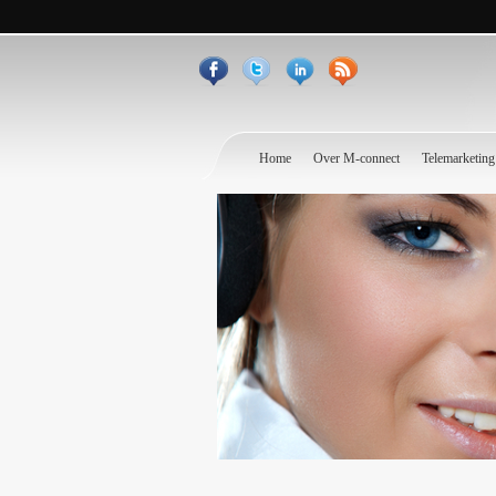
Home
Over M-connect
Telemarketing