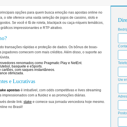
rincipais opções para quem busca emoção nas apostas online no
a, o site oferece uma vasta seleção de jogos de cassino, slots e
Dire
ostos. Se você é fã de roleta, blackjack ou caça-níqueis temáticos,
gráficos impressionantes e RTP atrativo.
Bedri
no?
Conta
indo transações rápidas e proteção de dados. Os bônus de boas-
s jogadores comecem com mais créditos. Além disso, o suporte ao
dúvida.
 provedores renomados como Pragmatic Play e NetEnt.
Telef
utebol, basquete e eSports.
 cartões, com saques instantâneos.
ance otimizada.
Uw em
ntes e Lucrativas
take apostas
é imbatível, com odds competitivas e lives streaming
s impressionados com a fluidez e as promoções diárias.
Adres
avés deste link:
stake
e comece sua jornada vencedora hoje mesmo.
line no Brasil!
Postc