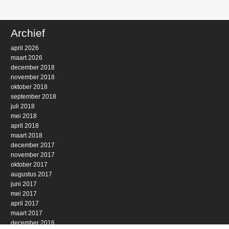
Archief
april 2026
maart 2026
december 2018
november 2018
oktober 2018
september 2018
juli 2018
mei 2018
april 2018
maart 2018
december 2017
november 2017
oktober 2017
augustus 2017
juni 2017
mei 2017
april 2017
maart 2017
december 2016