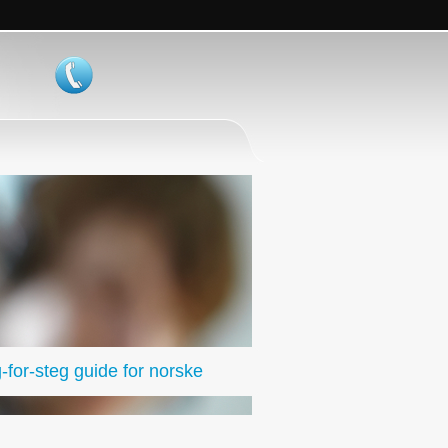
-for-steg guide for norske