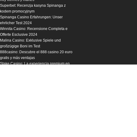
Superbet: Recenzja kasyna Spinanga z
kodem promocyjnym
Spinanga Casino Erfahrungen: Unser
ehrlicher Test 2024
Winnita Casino: Recensione Completa e
Offerte Esclusive 2024
Malina Casino: Exklusive Spiele und
großzügige Boni im Test
888casino: Descubre el 888 casino 20 euro
gratis y más ventajas
Stake Casino: La experiencia premium en
casino stake para jugadores exigentes
22bet: Η κορυφαία επιλογή για online καζίνο
στην Ελλάδα
888 Casino: Experiență Premium de Jocuri
Online în România
bet365 – Den ultimata casinoupplevelsen i
Sverige
Quickwin Casino: Schnelle Spiele und große
Gewinne im Test
Sportaza : une plateforme de casino en ligne
incontournable