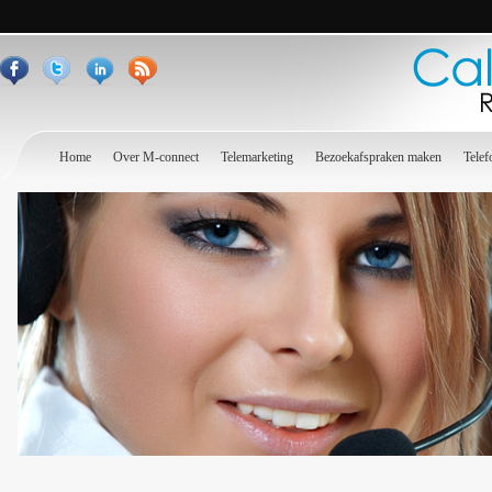
Home
Over M-connect
Telemarketing
Bezoekafspraken maken
Telef