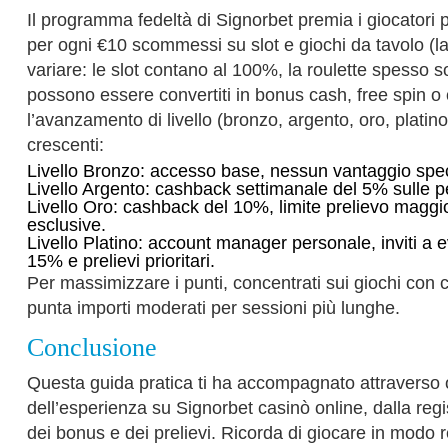
Il programma fedeltà di Signorbet premia i giocatori p
per ogni €10 scommessi su slot e giochi da tavolo (l
variare: le slot contano al 100%, la roulette spesso so
possono essere convertiti in bonus cash, free spin 
l’avanzamento di livello (bronzo, argento, oro, platino
crescenti:
Livello Bronzo: accesso base, nessun vantaggio spec
Livello Argento: cashback settimanale del 5% sulle pe
Livello Oro: cashback del 10%, limite prelievo maggi
esclusive.
Livello Platino: account manager personale, inviti a 
15% e prelievi prioritari.
Per massimizzare i punti, concentrati sui giochi con
punta importi moderati per sessioni più lunghe.
Conclusione
Questa guida pratica ti ha accompagnato attraverso 
dell’esperienza su Signorbet casinò online, dalla regi
dei bonus e dei prelievi. Ricorda di giocare in modo 