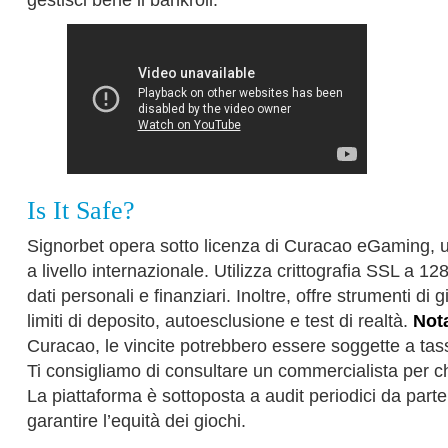
Is It Safe?
Signorbet opera sotto licenza di Curacao eGaming, un
a livello internazionale. Utilizza crittografia SSL a 12
dati personali e finanziari. Inoltre, offre strumenti d
limiti di deposito, autoesclusione e test di realtà.
Not
Curacao, le vincite potrebbero essere soggette a tassa
Ti consigliamo di consultare un commercialista per chia
La piattaforma è sottoposta a audit periodici da parte
garantire l’equità dei giochi.