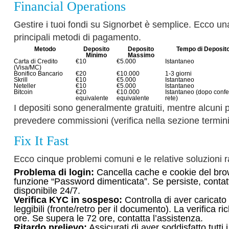
Financial Operations
Gestire i tuoi fondi su Signorbet è semplice. Ecco una
principali metodi di pagamento.
Metodo
Deposito
Deposito
Tempo di Deposit
Minimo
Massimo
Carta di Credito
€10
€5.000
Istantaneo
(Visa/MC)
Bonifico Bancario
€20
€10.000
1-3 giorni
Skrill
€10
€5.000
Istantaneo
Neteller
€10
€5.000
Istantaneo
Bitcoin
€20
€10.000
Istantaneo (dopo conf
equivalente
equivalente
rete)
I depositi sono generalmente gratuiti, mentre alcuni 
prevedere commissioni (verifica nella sezione termin
Fix It Fast
Ecco cinque problemi comuni e le relative soluzioni r
Problema di login:
Cancella cache e cookie del bro
funzione “Password dimenticata”. Se persiste, contatt
disponibile 24/7.
Verifica KYC in sospeso:
Controlla di aver caricato
leggibili (fronte/retro per il documento). La verifica 
ore. Se supera le 72 ore, contatta l’assistenza.
Ritardo prelievo:
Assicurati di aver soddisfatto tutti