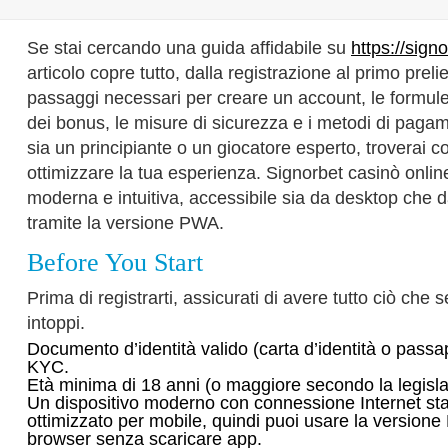
Se stai cercando una guida affidabile su
https://signo
articolo copre tutto, dalla registrazione al primo prel
passaggi necessari per creare un account, le formul
dei bonus, le misure di sicurezza e i metodi di pagam
sia un principiante o un giocatore esperto, troverai con
ottimizzare la tua esperienza. Signorbet casinò onlin
moderna e intuitiva, accessibile sia da desktop che da
tramite la versione PWA.
Before You Start
Prima di registrarti, assicurati di avere tutto ciò che
intoppi.
Documento d’identità valido (carta d’identità o passap
KYC.
Età minima di 18 anni (o maggiore secondo la legisla
Un dispositivo moderno con connessione Internet sta
ottimizzato per mobile, quindi puoi usare la version
browser senza scaricare app.