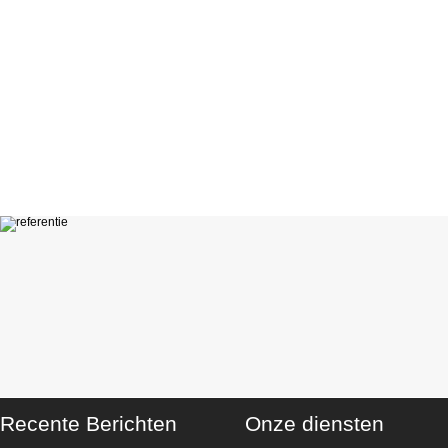
Recente Berichten
Onze diensten